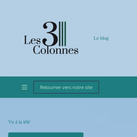
Passer
au
contenu
Le blog
Retourner vers notre site
Vu à la télé