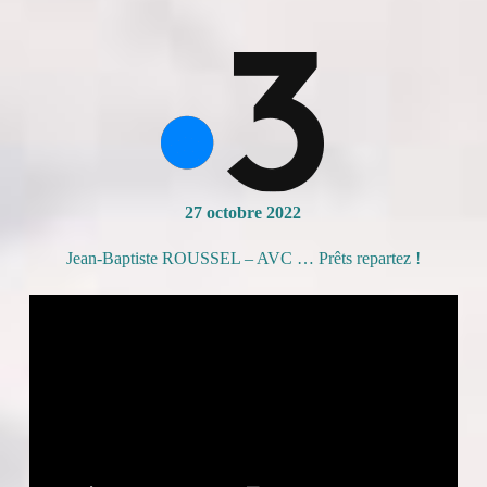
27 octobre 2022
Jean-Baptiste ROUSSEL – AVC … Prêts repartez !