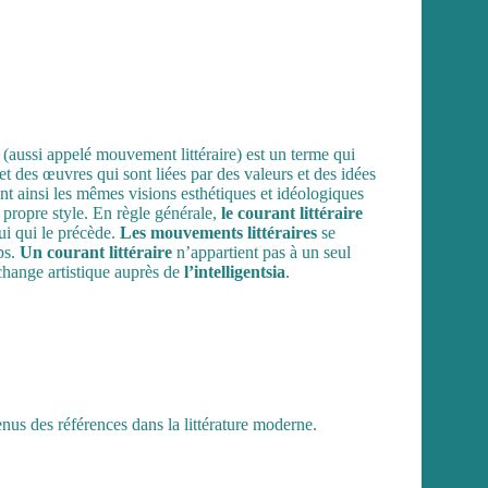
(aussi appelé mouvement littéraire) est un terme qui
et des œuvres qui sont liées par des valeurs et des idées
t ainsi les mêmes visions esthétiques et idéologiques
r propre style. En règle générale,
le courant littéraire
ui qui le précède.
Les mouvements littéraires
se
ps.
Un courant littéraire
n’appartient pas à un seul
échange artistique auprès de
l’intelligentsia
.
enus des références dans la littérature moderne.