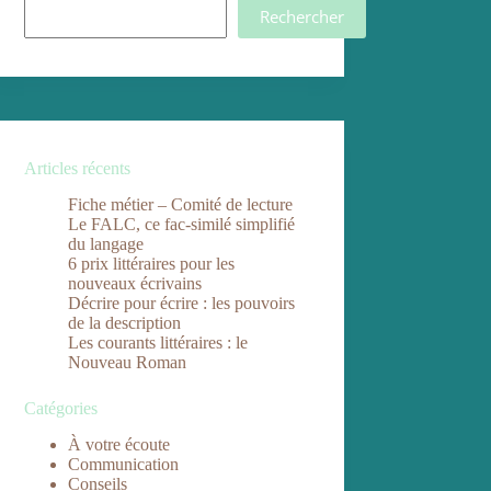
Rechercher
Articles récents
Fiche métier – Comité de lecture
Le FALC, ce fac-similé simplifié
du langage
6 prix littéraires pour les
nouveaux écrivains
Décrire pour écrire : les pouvoirs
de la description
Les courants littéraires : le
Nouveau Roman
Catégories
À votre écoute
Communication
Conseils