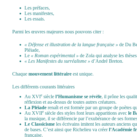
Les préfaces,
Les manifestes,
Les essais.
Parmi les œuvres majeures nous pouvons citer :
«
Défense et illustration de la langue française
»
de Du Bel
Pléiade,
Le
«
Roman expérimental
»
de Zola qui analyse les thèse
«
Les Manifestes du surréalisme
»
d’André Breton.
Chaque
mouvement littéraire
est unique.
Les différents courants littéraires
e
Au XVI
siècle
l’Humanisme se révèle
, il prône les qual
réflexion et au-dessus de toutes autres créatures.
La Pléiade
renaît et est formée par un groupe de poètes qu
e
Au XVII
siècle des styles font leurs apparitions avec
le 
la musique, il se différencie par l’exubérance de ses formes
Le Classicisme
les écrivains imitent les auteurs anciens qu
de bases. C’est ainsi que Richelieu va créer
l’Académie fr
française.