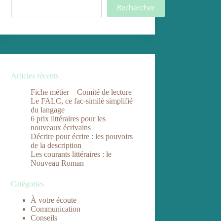
Rechercher
Articles récents
Fiche métier – Comité de lecture
Le FALC, ce fac-similé simplifié
du langage
6 prix littéraires pour les
nouveaux écrivains
Décrire pour écrire : les pouvoirs
de la description
Les courants littéraires : le
Nouveau Roman
Catégories
À votre écoute
Communication
Conseils