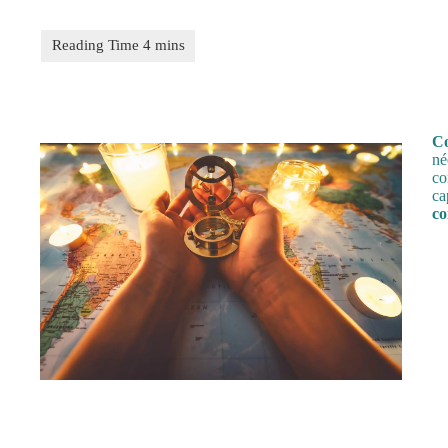
Co
né
co
ca
co