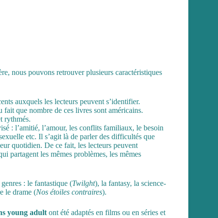
ère, nous pouvons retrouver plusieurs caractéristiques
ts auxquels les lecteurs peuvent s’identifier.
u fait que nombre de ces livres sont américains.
et rythmés.
é : l’amitié, l’amour, les conflits familiaux, le besoin
xuelle etc. Il s’agit là de parler des difficultés que
eur quotidien. De ce fait, les lecteurs peuvent
, qui partagent les mêmes problèmes, les mêmes
s genres
: le fantastique
(
Twilght
),
la fantasy
,
la science-
e le drame (
Nos étoiles contraires
).
s young adult
ont été adaptés en films ou en séries et