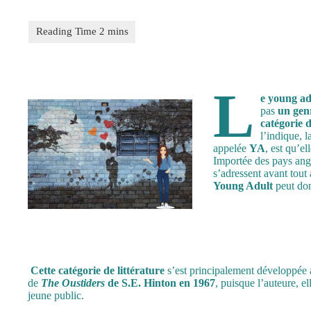
L
e young ad
pas
un
genr
catégorie d
l’indique, l
appelée
YA
, est qu’e
Importée des pays ang
s’adressent avant tout
Young Adult
peut donc
Cette catégorie de littérature
s’est principalement développée a
de
The Oustiders
de S.E. Hinton en 1967
, puisque l’auteure, 
jeune public.