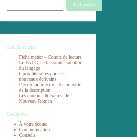
Rechercher
Articles récents
Fiche métier – Comité de lecture
Le FALC, ce fac-similé simplifié
du langage
6 prix littéraires pour les
nouveaux écrivains
Décrire pour écrire : les pouvoirs
de la description
Les courants littéraires : le
Nouveau Roman
Catégories
À votre écoute
Communication
Conseils